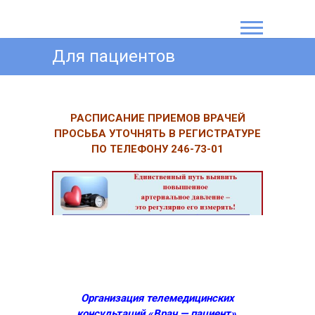
S
k
СПб ГБУЗ "Детская
i
Для пациентов
p
городская
t
поликлиника № 71"
o
c
o
РАСПИСАНИЕ ПРИЕМОВ ВРАЧЕЙ
n
ПРОСЬБА УТОЧНЯТЬ В РЕГИСТРАТУРЕ
t
ПО ТЕЛЕФОНУ 246-73-01
e
n
t
Организация телемедицинских
консультаций «Врач — пациент».