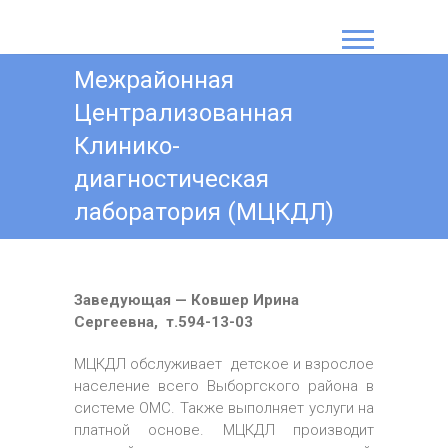
S
k
СПб ГБУЗ "Детская
i
Межрайонная
p
городская
t
Централизованная
поликлиника № 71"
o
Клинико-
c
o
диагностическая
n
лаборатория (МЦКДЛ)
t
e
n
t
Заведующая — Ковшер Ирина
Сергеевна, т.594-13-03
МЦКДЛ обслуживает детское и взрослое
население всего Выборгского района в
системе ОМС. Также выполняет услуги на
платной основе. МЦКДЛ производит