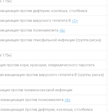
N 175н)
вакцинация против дифтерии, коклюша, столбняка
вакцинация против вирусного гепатита B
<1>
вакцинация против полиомиелита
<6>
вакцинация против гемофильной инфекции (группа риска)
N 175н)
ция против кори, краснухи, эпидемического паротита
ая вакцинация против вирусного гепатита B (группы риска)
нация против пневмококковой инфекции
ревакцинация против полиомиелита
<6>
ревакцинация против дифтерии, коклюша, столбняка