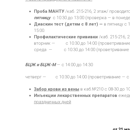
Проба МАНТУ
/каб. 215-216, 2 этаж/ проводит
пятницу
с 10:30 до 13:00 (проверка — в понедел
Диаскин тест (детям с 8 лет) —
в пятницу с 
15:00.
Профилактические прививки
/каб. 215-216, 
вторник — с 10:30 до 14:00 (проветривание —
среда — с 10:30 до 14:00 (проветривание — 
БЦЖ и БЦЖ-М
— с 14:00 до 14:30
четверг — с 10:30 до 14:00 (проветривание — с 13
Забор крови из вены
в каб.№210 с 08-30 до 10
Инъекции лекарственных препаратов
ежедн
праздничных дней
от 21 ма