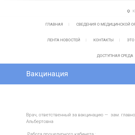
S
k
К
СПб ГБУЗ "Детская городска
i
p
ГЛАВНАЯ
СВЕДЕНИЯ О МЕДИЦИНСКОЙ О
t
o
ЛЕНТА НОВОСТЕЙ
КОНТАКТЫ
ЭТО
c
o
ДОСТУПНАЯ СРЕДА
n
t
e
Вакцинация
n
t
Врач, ответственный за вакцинацию — зам. главн
Альбертовна
Работа процедурного кабинета :