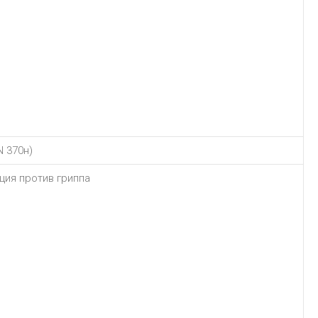
N 370н)
ция против гриппа