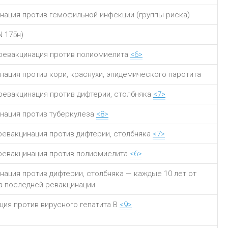
нация против гемофильной инфекции (группы риска)
N 175н)
ревакцинация против полиомиелита
<6>
нация против кори, краснухи, эпидемического паротита
ревакцинация против дифтерии, столбняка
<7>
нация против туберкулеза
<8>
ревакцинация против дифтерии, столбняка
<7>
ревакцинация против полиомиелита
<6>
нация против дифтерии, столбняка — каждые 10 лет от
 последней ревакцинации
ция против вирусного гепатита B
<9>