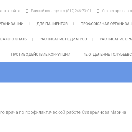
арта сайта
Единый колл-центр (812)246-73-01
Секретарь главн
я поликлиника № 71"
РГАНИЗАЦИИ
ДЛЯ ПАЦИЕНТОВ
ПРОФСОЮЗНАЯ ОРГАНИЗА
 ВАЖНО ЗНАТЬ
РАСПИСАНИЕ ПЕДИАТРОВ
РАСПИСАНИЕ ВР
ПРОТИВОДЕЙСТВИЕ КОРРУПЦИИ
4Е ОТДЕЛЕНИЕ ТОЛУБЕЕВ
ого врача по профилактической работе Сиверьянова Марина